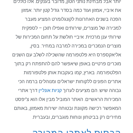
יותר אבל מבחינת נותני הטון, מדובר בענקים. אלו כוללים
את איביי, אמזון ועוד כמה בסדר גודל קטן יותר. אמזון
הפכה בשנים האחרונות לקונגלומרט המציע מעבר
למכירה של מוצרים, שירותים ואפילו תוכן – לספקית
שירותי ענן מרכזית. איביי חולשת על תחום המכירות של
מוצרים הנמכרים במכירה למרבה במחיר. בסין,
אליאקספרס היא פלטפורמה שהשכילה לשלב עם השנים
מוכרים פרטיים באופן שיאפשר להם להתפתח רק בתוך
הפלטפורמה. בארץ, קמו בעקבות אותן פלטפורמות
אתרים הפונים ללקוחות ישראלים ומנוהלים ברמה הכי
גבוהה שיש. הם מציעים לערוך
קניות אונליין
דרך אתרי
המכירות הראשיים. האתר המוביל מבין אלו הוא צ'יפסט
המאפשר רכישה מקוונת ובטוחה ישירות מאמזון, באותם
מחירים רק בביטחון ונוחות מוגברים, ובעברית.