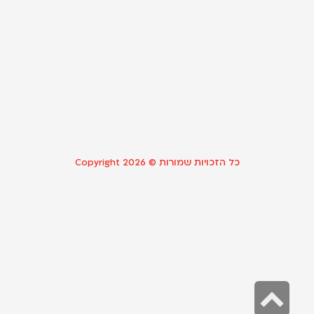
ל
ה
ה
23
קר
כל הזכויות שמורות © Copyright 2026
גלילה