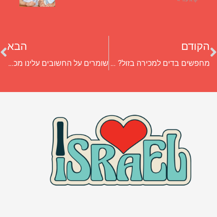
הקודם
הבא
מחפשים בדים למכירה בזול? תקנו כחול-לבן באתר Cadena
שומרים על החשובים עלינו מכל: 9 טיפים שיעזרו בבעיית שכחת ילדים ברכב