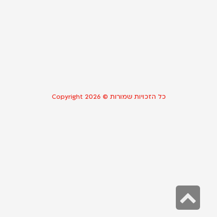
מ
ג
8
23
קר
כל הזכויות שמורות © Copyright 2026
גלילה
לראש