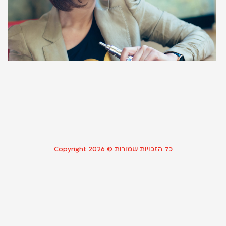
מ
כ
ה
d
f
23
קר
כל הזכויות שמורות © Copyright 2026